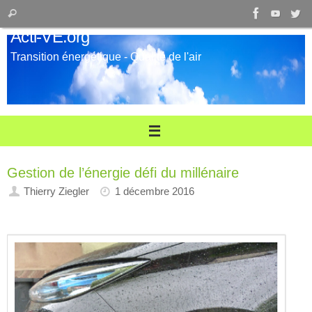
Passer
Recherche
Rechercher
au
pour
Acti-VE.org
contenu
:
Transition énergétique - Qualité de l'air
Gestion de l’énergie défi du millénaire
Thierry Ziegler
1 décembre 2016