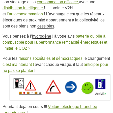
son stockage et sa
consommation efficace
avec une
distribution intelligente
!……voir le
V2H
et
l’autoconsommation
! L’avantage c’est que les réseaux
électriques de proximité appartiennent à la collectivité, ce
sont des biens non
cessibles
.
Vous pensez à l’
hydrogène
! à votre avis
batterie ou pile à
combustible pour la performance (efficacité énergétique) et
limiter le CO2 ?
Pour les
raisons sociétales et démocratiques
le changement
c’est maintenant !
avant chaque virage, il faut
anticiper pour
ne pas se planter
!
Pourtant déjà en cours !!!
Voiture électrique branchée
rapporte gros
!