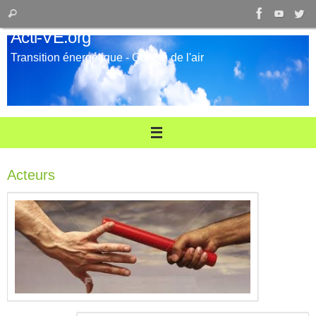
Passer
Recherche
Rechercher
au
pour
Acti-VE.org
contenu
:
Transition énergétique - Qualité de l'air
Acteurs