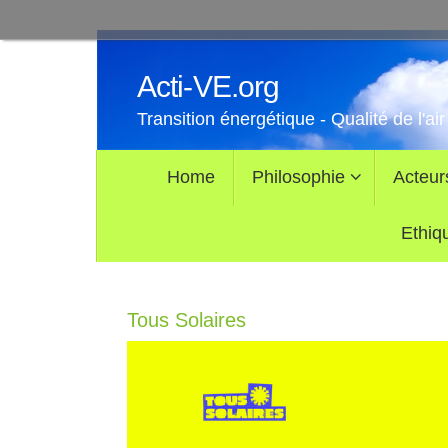
Passer
au
Acti-VE.org
contenu
Transition énergétique - Qualité de l'air
Passer
Home
Philosophie
Acteur
au
contenu
Ethiq
Tous Solaires