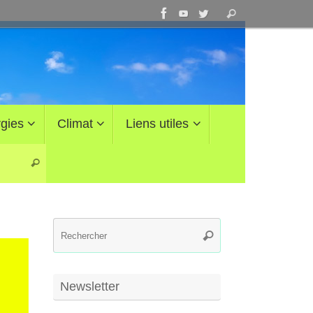
Recherche
Rechercher
pour
:
gies
Climat
Liens utiles
Recherche pour :
Rechercher
Recherche
Rechercher
pour
:
Newsletter