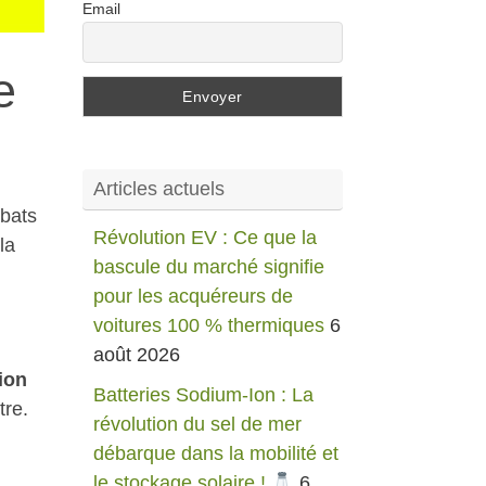
Email
e
Articles actuels
ébats
Révolution EV : Ce que la
la
bascule du marché signifie
pour les acquéreurs de
voitures 100 % thermiques
6
août 2026
ion
Batteries Sodium-Ion : La
tre.
révolution du sel de mer
débarque dans la mobilité et
le stockage solaire !
6