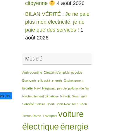
citoyenne
4 août 2026
BILAN VÉRITÉ : Je ne paie
plus mon électricité, je ne
paie que des services !
1
août 2026
Mot-clé
Anthropocène
Création d'emplois
ecocide
Economie
efficacité
energie
Environement
fiscalité
New
Négawatt
petrole
pollution de l'air
exion
Réchauffement climatique
Rétrofit
Smart grid
Sobriété
Solaire
Sport
Sport New Tech
Tech
voiture
Terres Rares
Transport
électrique
énergie