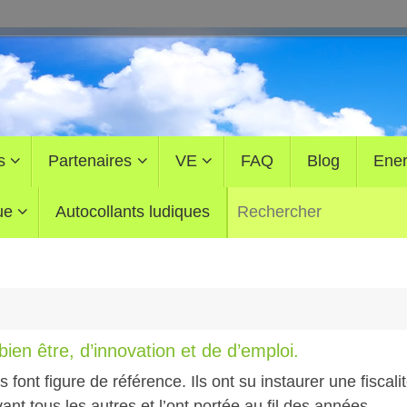
s
Partenaires
VE
FAQ
Blog
Ener
ue
Autocollants ludiques
en être, d’innovation et de d’emploi.
font figure de référence. Ils ont su instaurer une fiscali
nt tous les autres et l’ont portée au fil des années.