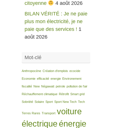
citoyenne
4 août 2026
BILAN VÉRITÉ : Je ne paie
plus mon électricité, je ne
paie que des services !
1
août 2026
Mot-clé
Anthropocène
Création d'emplois
ecocide
Economie
efficacité
energie
Environement
fiscalité
New
Négawatt
petrole
pollution de l'air
Réchauffement climatique
Rétrofit
Smart grid
Sobriété
Solaire
Sport
Sport New Tech
Tech
voiture
Terres Rares
Transport
électrique
énergie