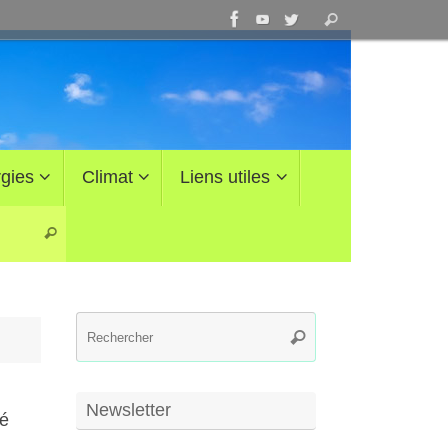
Recherche
Rechercher
pour
:
gies
Climat
Liens utiles
Recherche pour :
Rechercher
Recherche
Rechercher
pour
:
Newsletter
té