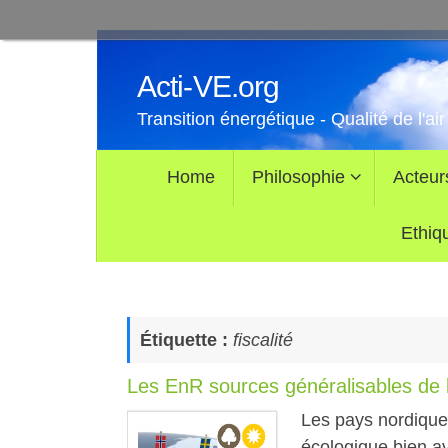
Passer
au
Acti-VE.org
contenu
Transition énergétique - Qualité de l'air
Passer
Home
Philosophie
Acteur
au
contenu
Ethiq
Étiquette :
fiscalité
Les EnR sources généralisables de bi
Les pays nordiques 
écologique bien ava