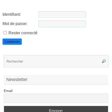
Identifiant:
Mot de passe:
Rester connecté
Connexion
R
Reche
po
:
Newsletter
Email