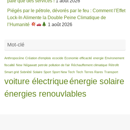
paie que des services !
1 août 2026
Piégés par le pétrole, dévorés par le feu : Comment l’Effet
Lock-In Alimente la Double Peine Climatique de
l’Humanité
1 août 2026
Mot-clé
Anthropocène
Création d'emplois
ecocide
Economie
efficacité
energie
Environement
fiscalité
New
Négawatt
petrole
pollution de l'air
Réchauffement climatique
Rétrofit
Smart grid
Sobriété
Solaire
Sport
Sport New Tech
Tech
Terres Rares
Transport
voiture électrique
énergie solaire
énergies renouvlables