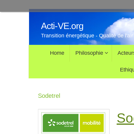
Passer
au
Acti-VE.org
contenu
Transition énergétique - Qualité de l'air
Passer
Home
Philosophie
Acteur
au
contenu
Ethiq
Sodetrel
Sod