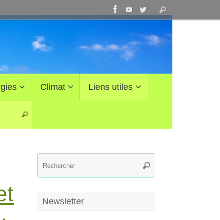
Recherche
Rechercher
pour
:
gies
Climat
Liens utiles
Recherche pour :
Rechercher
Recherche
Rechercher
pour
:
et
Newsletter