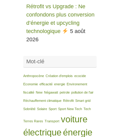
Rétrofit vs Upgrade : Ne
confondons plus conversion
d’énergie et upcycling
technologique
5 août
2026
Mot-clé
Anthropocène
Création d'emplois
ecocide
Economie
efficacité
energie
Environement
fiscalité
New
Négawatt
petrole
pollution de l'air
Réchauffement climatique
Rétrofit
Smart grid
Sobriété
Solaire
Sport
Sport New Tech
Tech
voiture
Terres Rares
Transport
électrique
énergie