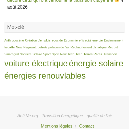
décore ceux qui ont verrouillé la transition citoyenne
4
août 2026
Mot-clé
Anthropocène
Création d'emplois
ecocide
Economie
efficacité
energie
Environement
fiscalité
New
Négawatt
petrole
pollution de l'air
Réchauffement climatique
Rétrofit
Smart grid
Sobriété
Solaire
Sport
Sport New Tech
Tech
Terres Rares
Transport
voiture électrique
énergie solaire
énergies renouvlables
Acti-Ve.org - Transition énergétique - qualité de l'air
Mentions légales
Contact