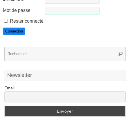
Mot de passe:
Rester connecté
Connexion
R
Reche
po
:
Newsletter
Email