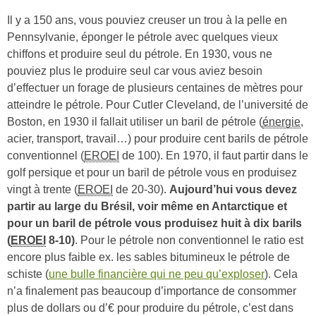
Il y a 150 ans, vous pouviez creuser un trou à la pelle en
Pennsylvanie, éponger le pétrole avec quelques vieux
chiffons et produire seul du pétrole. En 1930, vous ne
pouviez plus le produire seul car vous aviez besoin
d’effectuer un forage de plusieurs centaines de mètres pour
atteindre le pétrole. Pour Cutler Cleveland, de l’université de
Boston, en 1930 il fallait utiliser un baril de pétrole (
énergie
,
acier, transport, travail…) pour produire cent barils de pétrole
conventionnel (
EROEI
de 100). En 1970, il faut partir dans le
golf persique et pour un baril de pétrole vous en produisez
vingt à trente (
EROEI
de 20-30).
Aujourd’hui vous devez
partir au large du Brésil, voir même en Antarctique et
pour un baril de pétrole vous produisez huit à dix barils
(
EROEI
8-10)
. Pour le pétrole non conventionnel le ratio est
encore plus faible ex. les sables bitumineux le pétrole de
schiste (
une bulle financière qui ne peu qu’exploser
). Cela
n’a finalement pas beaucoup d’importance de consommer
plus de dollars ou d’€ pour produire du pétrole, c’est dans