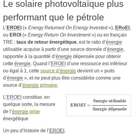
Le solaire photovoltaïque plus
performant que le pétrole
L’
EROEI
(«
Energy Returned On Energy Invested
»),
ERoEI
,
ou
EROI
(«
Energy Return On Investment
») ou en français
TRE :
taux de retour énergétique
, est le ratio d’
énergie
utilisable acquise à partir d’une source donnée d’
énergie
,
rapportée à la quantité d’
énergie
dépensée pour obtenir
cette
énergie
. Quand l’
EROEI
d’une ressource est inférieur
ou égal à 1, cette
source d’
énergie
devient un « puits
d’
énergie
», et ne peut plus être considérée comme une
source d’
énergie
primaire
.
L’
EROEI
constitue, en
quelque sorte, la mesure
de l’
énergie
grise
énergétique
Un peu d’histoire de l’
EROEI
.