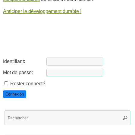
Anticiper le développement durable !
Identifiant:
Mot de passe:
Rester connecté
Connexion
R
Reche
po
: