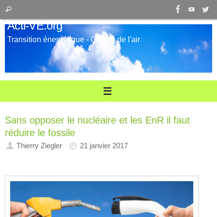
Passer
Recherche
Rechercher
au
pour
Acti-VE.org
contenu
:
Transition énergétique - Qualité de l'air
Sans opposer le nucléaire et les EnR il faut
réduire le fossile
Thierry Ziegler
21 janvier 2017