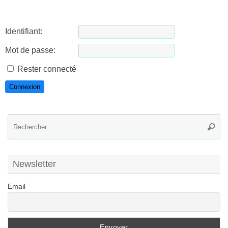
Identifiant:
Mot de passe:
Rester connecté
Connexion
R
Reche
po
:
Newsletter
Email