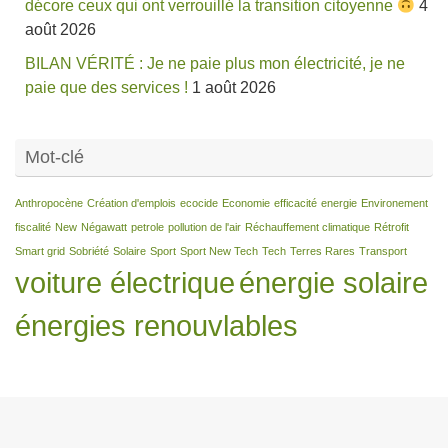
décore ceux qui ont verrouillé la transition citoyenne
4
août 2026
BILAN VÉRITÉ : Je ne paie plus mon électricité, je ne
paie que des services !
1 août 2026
Mot-clé
Anthropocène
Création d'emplois
ecocide
Economie
efficacité
energie
Environement
fiscalité
New
Négawatt
petrole
pollution de l'air
Réchauffement climatique
Rétrofit
Smart grid
Sobriété
Solaire
Sport
Sport New Tech
Tech
Terres Rares
Transport
voiture électrique
énergie solaire
énergies renouvlables