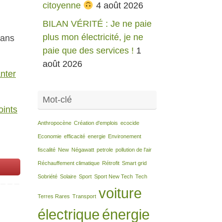
citoyenne
4 août 2026
BILAN VÉRITÉ : Je ne paie
plus mon électricité, je ne
dans
paie que des services !
1
août 2026
anter
Mot-clé
oints
Anthropocène
Création d'emplois
ecocide
Economie
efficacité
energie
Environement
fiscalité
New
Négawatt
petrole
pollution de l'air
Réchauffement climatique
Rétrofit
Smart grid
Sobriété
Solaire
Sport
Sport New Tech
Tech
voiture
Terres Rares
Transport
électrique
énergie