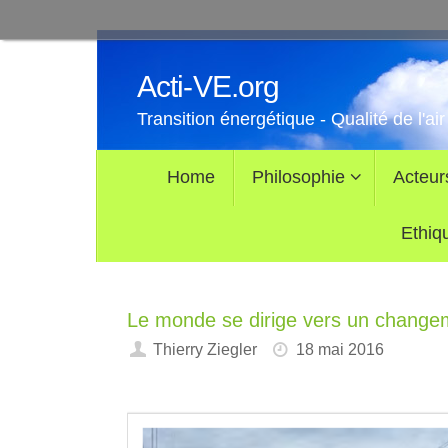
Passer
au
Acti-VE.org
contenu
Transition énergétique - Qualité de l'air
Passer
Home
Philosophie
Acteur
au
contenu
Ethiq
Le monde se dirige vers un changeme
Thierry Ziegler
18 mai 2016