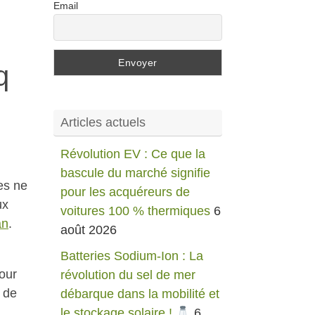
Email
q
Articles actuels
Révolution EV : Ce que la
bascule du marché signifie
es ne
pour les acquéreurs de
ux
voitures 100 % thermiques
6
an
.
août 2026
Batteries Sodium-Ion : La
our
révolution du sel de mer
e de
débarque dans la mobilité et
le stockage solaire !
6