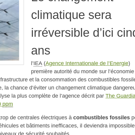
climatique sera
irréversible d’ici cin
ans
l’
IEA
(
Agence Internationale de l’Energie
)
première autorité du monde sur l’économie
infrastructure et la consommation des combustibles fossil
, la chance d’éviter un changement climatique dangere
alyse la plus complète de l’agence décrit par
The Guardi
0
ppm
trop de centrales électriques à
combustibles fossiles
p
hicules et bâtiments inefficaces, il deviendra impossibl
niveaux de sécurité souhaités.