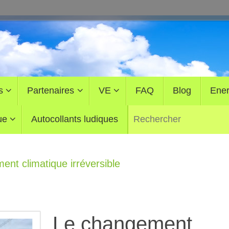
s
Partenaires
VE
FAQ
Blog
Ener
ue
Autocollants ludiques
nt climatique irréversible
Le changement