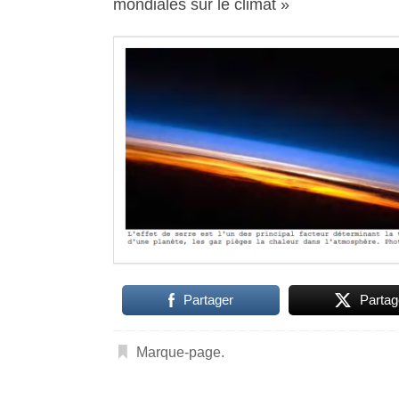
mondiales sur le climat »
Partager
Partag
Marque-page
.