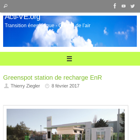
Passer
Recherche
Rechercher
au
pour
Acti-VE.org
contenu
:
Transition énergétique - Qualité de l'air
Greenspot station de recharge EnR
Thierry Ziegler
8 février 2017