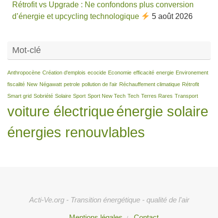
Rétrofit vs Upgrade : Ne confondons plus conversion
d’énergie et upcycling technologique
5 août 2026
Mot-clé
Anthropocène
Création d'emplois
ecocide
Economie
efficacité
energie
Environement
fiscalité
New
Négawatt
petrole
pollution de l'air
Réchauffement climatique
Rétrofit
Smart grid
Sobriété
Solaire
Sport
Sport New Tech
Tech
Terres Rares
Transport
voiture électrique
énergie solaire
énergies renouvlables
Acti-Ve.org - Transition énergétique - qualité de l'air
Mentions légales
Contact