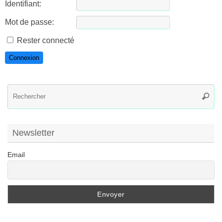
Identifiant:
Mot de passe:
Rester connecté
Connexion
R
Reche
po
:
Newsletter
Email