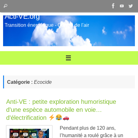
Passer
Recherche
Rechercher
au
pour
Acti-VE.org
contenu
:
Transition énergétique - Qualité de l'air
Catégorie :
Ecocide
Anti-VE : petite exploration humoristique
d’une espèce automobile en voie…
d’électrification
Pendant plus de 120 ans,
l’humanité a roulé grâce à un