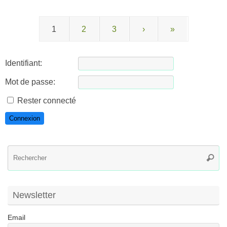
1
2
3
›
»
Identifiant:
Mot de passe:
Rester connecté
Connexion
R
Reche
po
:
Newsletter
Email