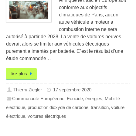
Afin que le trafic en Europe soit
conforme aux objectifs
climatiques de Paris, aucun
autre véhicule à moteur à
combustion interne ne sera
autorisé à partir de 2028. La vente de voitures neuves
devrait alors se limiter aux véhicules électriques
purement alimentés par batterie. C’est le résultat d’une
étude commandée…
lire plus
Thierry Ziegler
17 septembre 2020
Communauté Européenne
,
Ecocide
,
énergies
,
Mobilité
électrique
,
production dioxyde de carbone
,
transition
,
voiture
électrique
,
voitures électriques