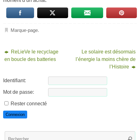
moment d’un achat.
Marque-page
.
ReLieVe le recyclage
Le solaire est désormais
en boucle des batteries
l’énergie la moins chère de
l’Histoire
Identifiant:
Mot de passe:
Rester connecté
Connexion
R
Reche