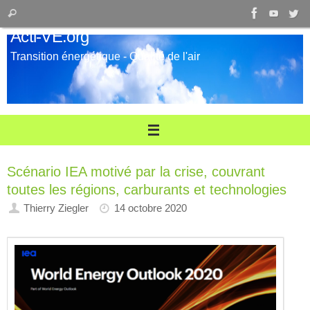
Passer
Recherche
Rechercher
au
pour
Acti-VE.org
contenu
:
Transition énergétique - Qualité de l'air
Scénario IEA motivé par la crise, couvrant
toutes les régions, carburants et technologies
Thierry Ziegler
14 octobre 2020