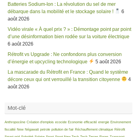
Batteries Sodium-Ion : La révolution du sel de mer
débarque dans la mobilité et le stockage solaire !
6
août 2026
Vidéo virale « À quel prix ? » : Démontage point par point
d’une désinformation bien rodée sur la voiture électrique
6 août 2026
Rétrofit vs Upgrade : Ne confondons plus conversion
d’énergie et upcycling technologique
5 août 2026
La mascarade du Rétrofit en France : Quand le système
décore ceux qui ont verrouillé la transition citoyenne
4
août 2026
Mot-clé
Anthropocène
Création d'emplois
ecocide
Economie
efficacité
energie
Environement
fiscalité
New
Négawatt
petrole
pollution de l'air
Réchauffement climatique
Rétrofit
Smart grid
Sobriété
Solaire
Sport
Sport New Tech
Tech
Terres Rares
Transport