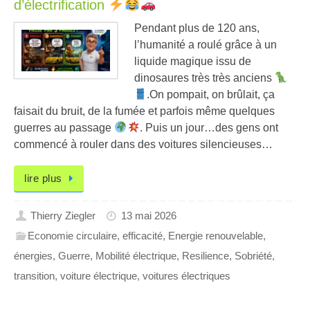
d’électrification
Pendant plus de 120 ans,
l’humanité a roulé grâce à un
liquide magique issu de
dinosaures très très anciens
.On pompait, on brûlait, ça
faisait du bruit, de la fumée et parfois même quelques
guerres au passage
. Puis un jour…des gens ont
commencé à rouler dans des voitures silencieuses…
lire plus
Thierry Ziegler
13 mai 2026
Economie circulaire
,
efficacité
,
Energie renouvelable
,
énergies
,
Guerre
,
Mobilité électrique
,
Resilience
,
Sobriété
,
transition
,
voiture électrique
,
voitures électriques