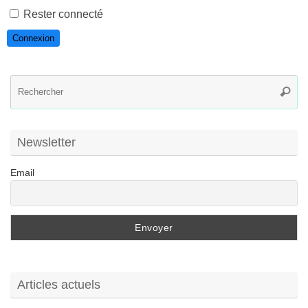
Rester connecté
Connexion
R
Reche
po
:
Newsletter
Email
Articles actuels