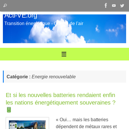
Passer
Recherche
Rechercher
au
pour
Acti-VE.org
contenu
:
Transition énergétique - Qualité de l'air
Catégorie :
Energie renouvelable
Et si les nouvelles batteries rendaient enfin
les nations énergétiquement souveraines ?
« Oui… mais les batteries
dépendent de métaux rares et