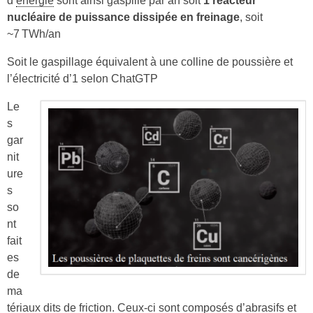
d’
énergie
sont ainsi gaspillé par an soit
1 réacteur
nucléaire de puissance dissipée en freinage
, soit
~7 TWh/an
Soit le gaspillage équivalent à une colline de poussière et
l’électricité d’1 selon ChatGTP
Le
s
gar
nit
ure
s
so
nt
fait
es
de
ma
tériaux dits de friction. Ceux-ci sont composés d’abrasifs et