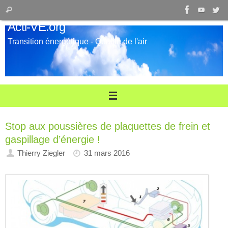
Passer
Recherche
Rechercher
au
pour
Acti-VE.org
contenu
:
Transition énergétique - Qualité de l'air
Stop aux poussières de plaquettes de frein et
gaspillage d’énergie !
Thierry Ziegler
31 mars 2016