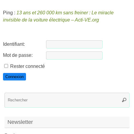
Ping :
13 ans et 260 000 km sans freiner : Le miracle
invisible de la voiture électrique – Acti-VE.org
Identifiant:
Mot de passe:
Rester connecté
Connexion
R
Reche
po
:
Newsletter