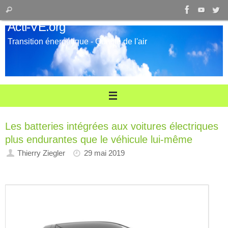
Passer
Recherche
Rechercher
au
pour
Acti-VE.org
contenu
:
Transition énergétique - Qualité de l'air
Les batteries intégrées aux voitures électriques
plus endurantes que le véhicule lui-même
Thierry Ziegler
29 mai 2019