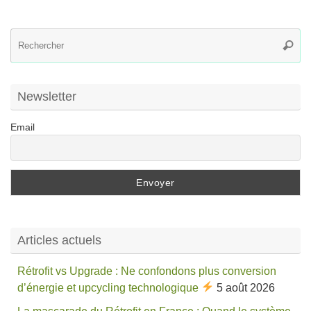
R
Reche
po
:
Newsletter
Email
Articles actuels
Rétrofit vs Upgrade : Ne confondons plus conversion
d’énergie et upcycling technologique
5 août 2026
La mascarade du Rétrofit en France : Quand le système