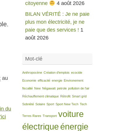
citoyenne
4 août 2026
BILAN VÉRITÉ : Je ne paie
plus mon électricité, je ne
ble.
paie que des services !
1
août 2026
Mot-clé
Anthropocène
Création d'emplois
ecocide
R
au
Economie
efficacité
energie
Environement
fiscalité
New
Négawatt
petrole
pollution de l'air
Réchauffement climatique
Rétrofit
Smart grid
Sobriété
Solaire
Sport
Sport New Tech
Tech
in du
voiture
ici
Terres Rares
Transport
électrique
énergie