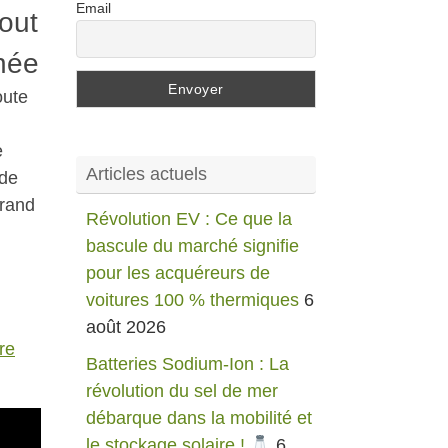
Email
out
née
oute
e
Articles actuels
nde
rand
Révolution EV : Ce que la
bascule du marché signifie
pour les acquéreurs de
voitures 100 % thermiques
6
août 2026
re
Batteries Sodium-Ion : La
révolution du sel de mer
débarque dans la mobilité et
le stockage solaire !
6