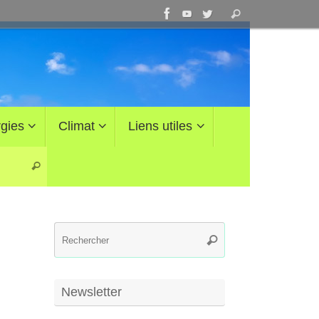
Recherche
Rechercher
pour
:
gies
Climat
Liens utiles
Recherche pour :
Rechercher
Recherche
Rechercher
pour
:
Newsletter