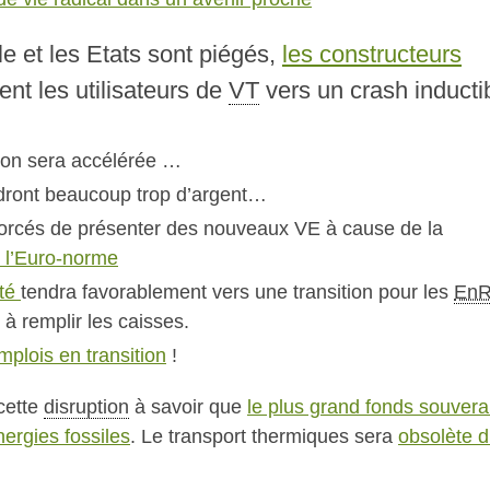
e et les Etats sont piégés,
les constructeurs
nt les utilisateurs de
VT
vers un crash inducti
ition sera accélérée …
erdront beaucoup trop d’argent…
forcés de présenter des nouveaux VE à cause de la
l’Euro-norme
ité
tendra favorablement vers une transition pour les
En
 à remplir les caisses.
mplois en transition
!
cette
disruption
à savoir que
le plus grand fonds souvera
ergies fossiles
. Le transport thermiques sera
obsolète d’