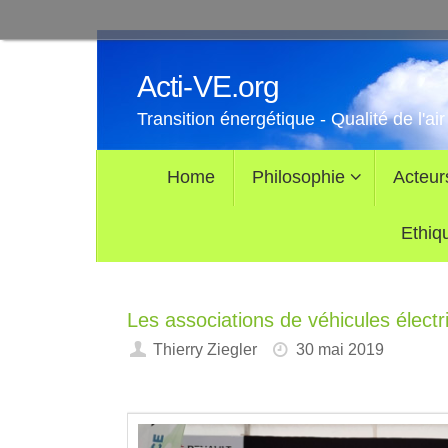
Passer
au
Acti-VE.org
contenu
Transition énergétique - Qualité de l'air
Passer
Home
Philosophie
Acteur
au
contenu
Ethiq
Les associations de véhicules électr
Thierry Ziegler
30 mai 2019