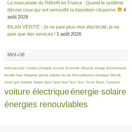
La mascarade du Rétrofit en France : Quand le système
décore ceux qui ont verrouillé la transition citoyenne
4
août 2026
BILAN VÉRITÉ : Je ne paie plus mon électricité, je ne
paie que des services !
1 août 2026
Mot-clé
Anthropocène
Création d'emplois
ecocide
Economie
efficacité
energie
Environement
fiscalité
New
Négawatt
petrole
pollution de l'air
Réchauffement climatique
Rétrofit
Smart grid
Sobriété
Solaire
Sport
Sport New Tech
Tech
Terres Rares
Transport
voiture électrique
énergie solaire
énergies renouvlables