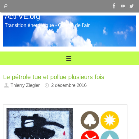
Passer
Recherche
Rechercher
au
pour
Acti-VE.org
contenu
:
Transition énergétique - Qualité de l'air
Le pétrole tue et pollue plusieurs fois
Thierry Ziegler
2 décembre 2016