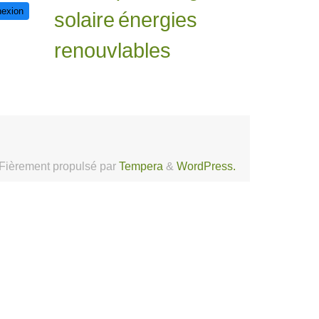
exion
solaire
énergies
renouvlables
Fièrement propulsé par
Tempera
&
WordPress.