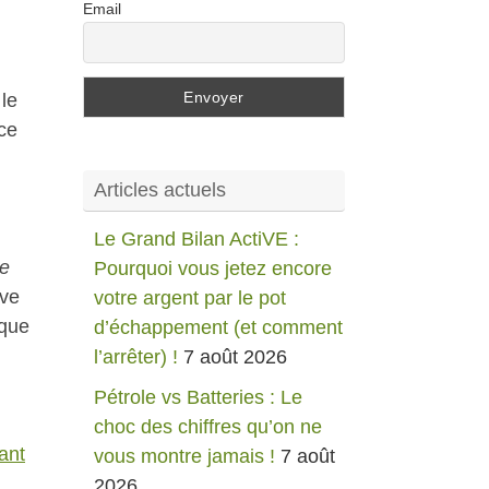
Email
le
ice
Articles actuels
Le Grand Bilan ActiVE :
le
Pourquoi vous jetez encore
ève
votre argent par le pot
ique
d’échappement (et comment
l’arrêter) !
7 août 2026
Pétrole vs Batteries : Le
choc des chiffres qu’on ne
ant
vous montre jamais !
7 août
2026