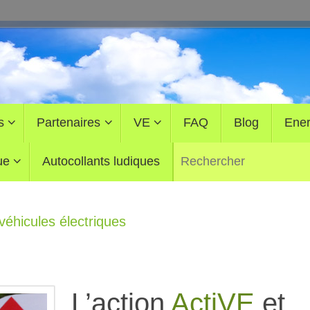
s
Partenaires
VE
FAQ
Blog
Ener
ue
Autocollants ludiques
véhicules électriques
L’action
ActiVE
et