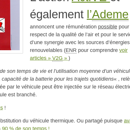
également
l’
Ademe
annoncent une rémunération
possible
pour 
respect de la qualité de l’air et pour le serv
d’une synergie avec les sources d’énergies
renouvelables (
ENR
pour comprendre
voir
articles »
V2G
»
)
 de son temps de vie et l’utilisation moyenne d’un véhicu
capacité de la batterie pour les trajets quotidiens
« , rel
kée par le véhicule peut être injectée sur le réseau électr
ule est branché.
os
!
substitution du véhicule thermique. Ou partagé puisque
av
 à 90 % de son temps !