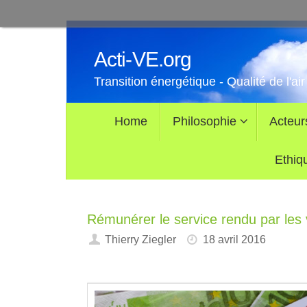
Passer
au
Acti-VE.org
contenu
Transition énergétique - Qualité de l'air
Passer
Home
Philosophie
Acteur
au
contenu
Ethiq
Rémunérer le service rendu par les 
Thierry Ziegler
18 avril 2016