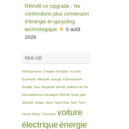
Rétrofit vs Upgrade : Ne
confondons plus conversion
d’énergie et upcycling
technologique
5 août
2026
Mot-clé
Anthropocène
Création d'emplois
ecocide
Economie
efficacité
energie
Environement
fiscalité
New
Négawatt
petrole
pollution de l'air
Réchauffement climatique
Rétrofit
Smart grid
Sobriété
Solaire
Sport
Sport New Tech
Tech
voiture
Terres Rares
Transport
électrique
énergie