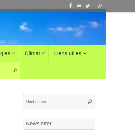
Recherche
Rechercher
pour
:
gies
Climat
Liens utiles
Recherche pour :
Rechercher
Recherche
Rechercher
pour
:
Newsletter