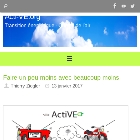
Passer
Recherche
Rechercher
au
pour
Acti-VE.org
contenu
:
Transition énergétique - Qualité de l'air
Faire un peu moins avec beaucoup moins
Thierry Ziegler
13 janvier 2017