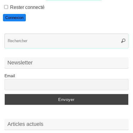
Rester connecté
Connexion
R
Reche
po
:
Newsletter
Email
Articles actuels