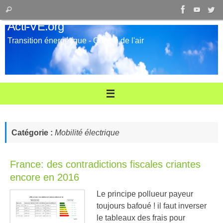
Passer
Recherche
Rechercher
au
pour
Acti-VE.org
contenu
:
Transition énergétique - Qualité de l'air
Catégorie :
Mobilité électrique
France: des contradictions fiscales criantes
encore en 2016
Le principe pollueur payeur
toujours bafoué ! il faut inverser
le tableaux des frais pour