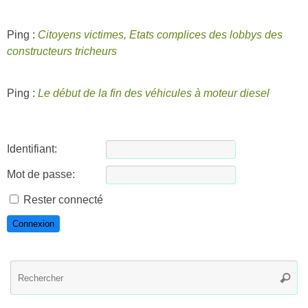
Ping :
Citoyens victimes, Etats complices des lobbys des
constructeurs tricheurs
Ping :
Le début de la fin des véhicules à moteur diesel
Identifiant:
Mot de passe:
Rester connecté
Connexion
R
Reche
po
: