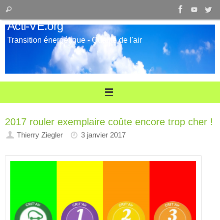
Passer
Recherche
Rechercher
au
pour
Acti-VE.org
contenu
:
Transition énergétique - Qualité de l'air
2017 rouler exemplaire coûte encore trop cher !
Thierry Ziegler
3 janvier 2017