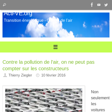
Passer
Recherche
Rechercher
au
pour
Acti-VE.org
contenu
:
Transition énergétique - Qualité de l'air
Contre la pollution de l’air, on ne peut pas
compter sur les constructeurs
Thierry Ziegler
10 février 2016
Non
seulement
les
voitures