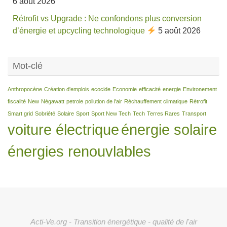
6 août 2026
Rétrofit vs Upgrade : Ne confondons plus conversion
d’énergie et upcycling technologique
5 août 2026
Mot-clé
Anthropocène
Création d'emplois
ecocide
Economie
efficacité
energie
Environement
fiscalité
New
Négawatt
petrole
pollution de l'air
Réchauffement climatique
Rétrofit
Smart grid
Sobriété
Solaire
Sport
Sport New Tech
Tech
Terres Rares
Transport
voiture électrique
énergie solaire
énergies renouvlables
Acti-Ve.org - Transition énergétique - qualité de l'air