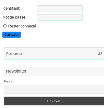
Identifiant:
Mot de passe:
Rester connecté
Connexion
R
Reche
po
:
Newsletter
Email