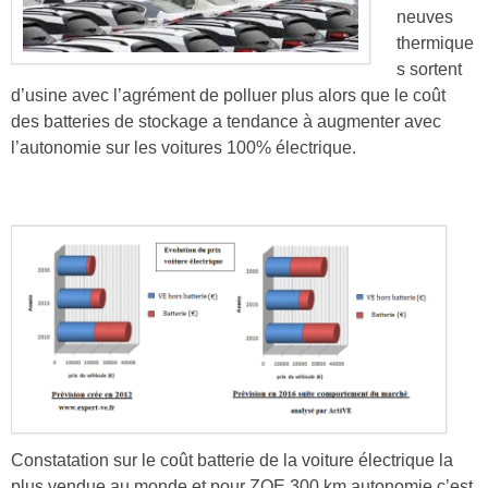
neuves
thermique
s sortent
d’usine avec l’agrément de polluer plus alors que le coût
des batteries de stockage a tendance à augmenter avec
l’autonomie sur les voitures 100% électrique.
Constatation sur le coût batterie de la voiture électrique la
plus vendue au monde et pour ZOE 300 km autonomie c’est