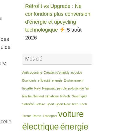
Rétrofit vs Upgrade : Ne
confondons plus conversion
e
d’énergie et upcycling
technologique
5 août
2026
 des
quide
Mot-clé
ure
Anthropocène
Création d'emplois
ecocide
Economie
efficacité
energie
Environement
fiscalité
New
Négawatt
petrole
pollution de l'air
Réchauffement climatique
Rétrofit
Smart grid
Sobriété
Solaire
Sport
Sport New Tech
Tech
voiture
Terres Rares
Transport
 celle
électrique
énergie