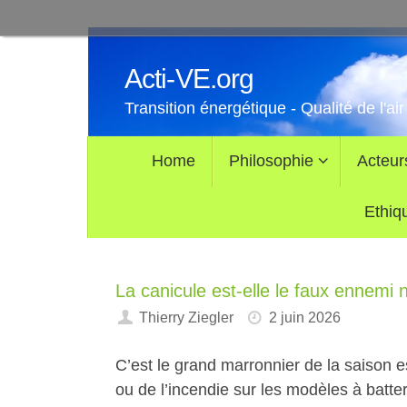
Passer
au
Acti-VE.org
contenu
Transition énergétique - Qualité de l'air
Passer
Home
Philosophie
Acteur
au
contenu
Ethiq
La canicule est-elle le faux ennemi 
Thierry Ziegler
2 juin 2026
C’est le grand marronnier de la saison e
ou de l’incendie sur les modèles à batter