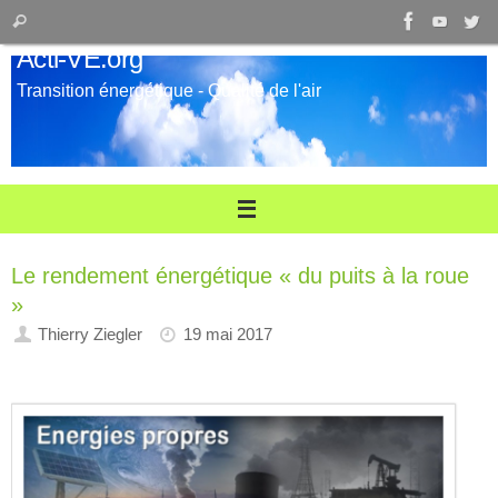
Passer
Recherche
Rechercher
au
pour
Acti-VE.org
contenu
:
Transition énergétique - Qualité de l'air
Le rendement énergétique « du puits à la roue
»
Thierry Ziegler
19 mai 2017