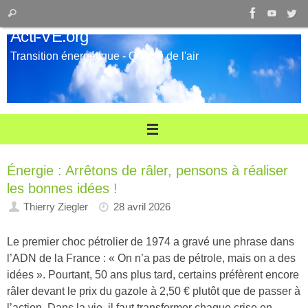
Passer
Recherche
Rechercher
au
pour
Acti-VE.org
contenu
:
Transition énergétique - Qualité de l'air
Énergie : Arrêtons de râler, pensons à réaliser
les bonnes idées !
Thierry Ziegler
28 avril 2026
Le premier choc pétrolier de 1974 a gravé une phrase dans
l’ADN de la France : « On n’a pas de pétrole, mais on a des
idées ». Pourtant, 50 ans plus tard, certains préfèrent encore
râler devant le prix du gazole à 2,50 € plutôt que de passer à
l’action. Dans la vie, il faut transformer chaque crise en