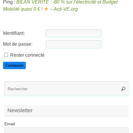
Ping :
BILAN VÉRITÉ : -80 % sur l’électricité et Budget
Mobilité quasi 0 € !
– Acti-VE.org
Identifiant:
Mot de passe:
Rester connecté
Connexion
R
Reche
po
:
Newsletter
Email