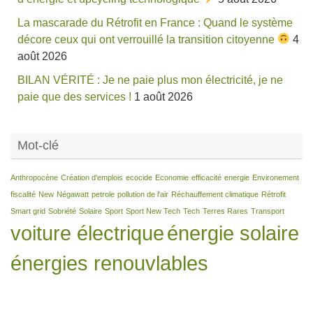
La mascarade du Rétrofit en France : Quand le système
décore ceux qui ont verrouillé la transition citoyenne
4
août 2026
BILAN VÉRITÉ : Je ne paie plus mon électricité, je ne
paie que des services !
1 août 2026
Mot-clé
Anthropocène
Création d'emplois
ecocide
Economie
efficacité
energie
Environement
fiscalité
New
Négawatt
petrole
pollution de l'air
Réchauffement climatique
Rétrofit
Smart grid
Sobriété
Solaire
Sport
Sport New Tech
Tech
Terres Rares
Transport
voiture électrique
énergie solaire
énergies renouvlables