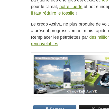
La guerre des énergies est déclarée
les
pour le climat,
notre liberté
et notre ind
il faut réduire le fossile
!
Le crédo ActiVE ne plus produire de voi
à présent progressivement mais rapide
Remplacer les pétrolettes par
des million
renouvelables
.
Partager
Partag