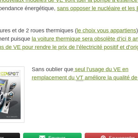
 nouveaux modèles de VE vont tuer la pompe à essence
épendance énergétique,
sans opposer le nucléaire et les
tures et de 2 roues thermiques (
le choix vous appartiens
ment puisque
la voiture thermique sera obsolète d’ici 8 a
s de VE pour rendre le prix de l’électricité positif et d’or
Sans oublier que
seul l’usage du VE en
remplacement du
VT
améliore la qualité de l
er
Envoyer
Sauvegarder