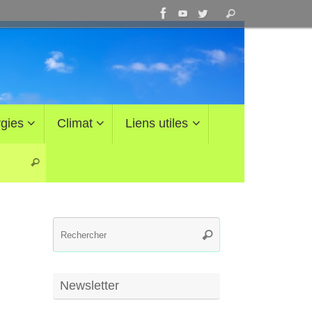
Recherche
Rechercher
pour
:
gies
Climat
Liens utiles
Recherche pour :
Rechercher
Recherche
Rechercher
pour
:
Newsletter