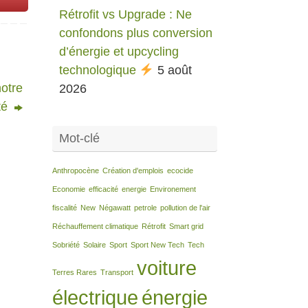
Rétrofit vs Upgrade : Ne
confondons plus conversion
d’énergie et upcycling
technologique
5 août
notre
2026
té
Mot-clé
Anthropocène
Création d'emplois
ecocide
Economie
efficacité
energie
Environement
fiscalité
New
Négawatt
petrole
pollution de l'air
Réchauffement climatique
Rétrofit
Smart grid
Sobriété
Solaire
Sport
Sport New Tech
Tech
voiture
Terres Rares
Transport
électrique
énergie