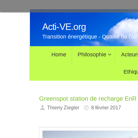
Passer
au
Acti-VE.org
contenu
Transition énergétique - Qualité de l'air
Passer
Home
Philosophie
Acteur
au
contenu
Ethiq
Greenspot station de recharge EnR
Thierry Ziegler
8 février 2017