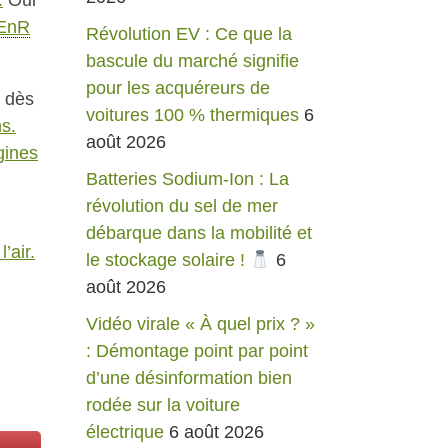
.
Oui
EnR
Révolution EV : Ce que la
bascule du marché signifie
pour les acquéreurs de
) dès
voitures 100 % thermiques
6
ns.
août 2026
igines
Batteries Sodium-Ion : La
révolution du sel de mer
débarque dans la mobilité et
’air.
le stockage solaire !
6
août 2026
Vidéo virale « À quel prix ? »
: Démontage point par point
d’une désinformation bien
rodée sur la voiture
électrique
6 août 2026