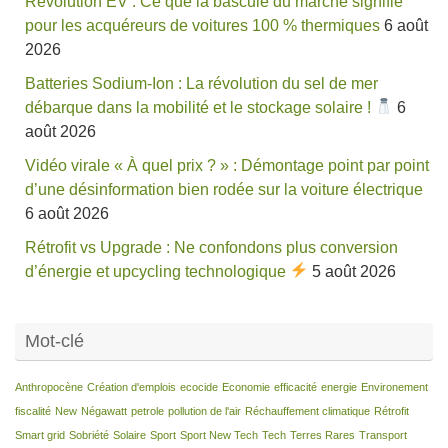
Révolution EV : Ce que la bascule du marché signifie
pour les acquéreurs de voitures 100 % thermiques
6 août
2026
Batteries Sodium-Ion : La révolution du sel de mer
débarque dans la mobilité et le stockage solaire !
6
août 2026
Vidéo virale « À quel prix ? » : Démontage point par point
d’une désinformation bien rodée sur la voiture électrique
6 août 2026
Rétrofit vs Upgrade : Ne confondons plus conversion
d’énergie et upcycling technologique
5 août 2026
Mot-clé
Anthropocène
Création d'emplois
ecocide
Economie
efficacité
energie
Environement
fiscalité
New
Négawatt
petrole
pollution de l'air
Réchauffement climatique
Rétrofit
Smart grid
Sobriété
Solaire
Sport
Sport New Tech
Tech
Terres Rares
Transport