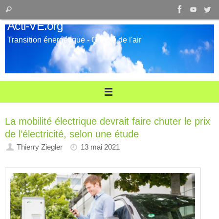
Passer
Recherche
Rechercher
au
pour
Acti-VE.org
contenu
:
Transition énergétique - Qualité de l'air
La mobilité électrique devrait faire chuter le prix
de l’électricité, selon une étude
Thierry Ziegler
13 mai 2021