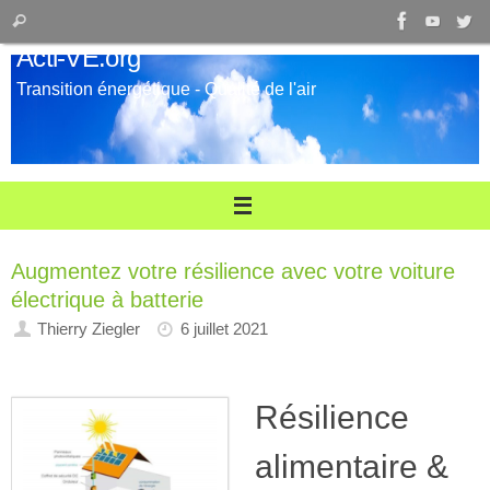
Passer
Recherche
Rechercher
au
pour
Acti-VE.org
contenu
:
Transition énergétique - Qualité de l'air
Augmentez votre résilience avec votre voiture
électrique à batterie
Thierry Ziegler
6 juillet 2021
Résilience
alimentaire &