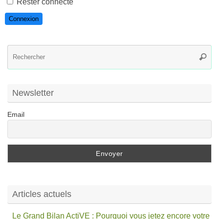
Rester connecté
Connexion
R
Reche
po
:
Newsletter
Email
Articles actuels
Le Grand Bilan ActiVE : Pourquoi vous jetez encore votre