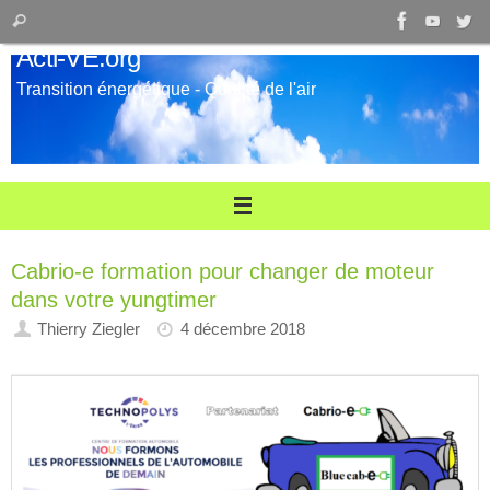
Passer
Recherche
Rechercher
au
pour
Acti-VE.org
contenu
:
Transition énergétique - Qualité de l'air
Cabrio-e formation pour changer de moteur
dans votre yungtimer
Thierry Ziegler
4 décembre 2018