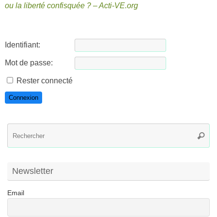
ou la liberté confisquée ? – Acti-VE.org
Identifiant:
Mot de passe:
Rester connecté
Connexion
R
Reche
po
:
Newsletter
Email