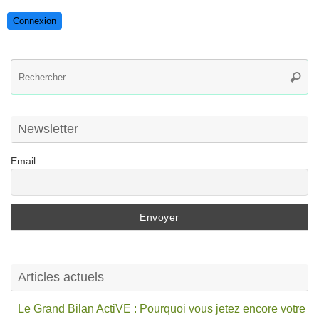
Connexion
R
Reche
po
:
Newsletter
Email
Articles actuels
Le Grand Bilan ActiVE : Pourquoi vous jetez encore votre