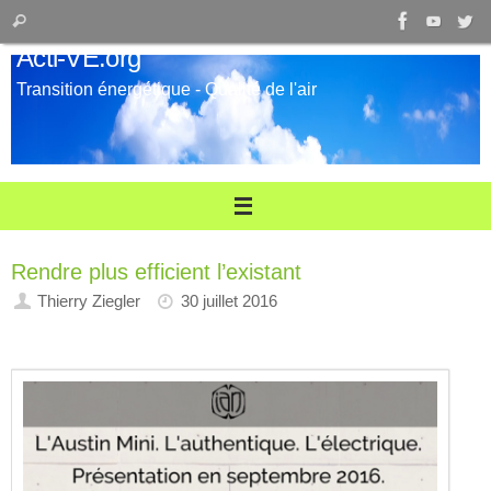
Passer
Recherche
Rechercher
au
pour
Acti-VE.org
contenu
:
Transition énergétique - Qualité de l'air
Rendre plus efficient l’existant
Thierry Ziegler
30 juillet 2016