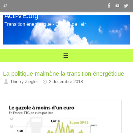
Passer
Recherche
Rechercher
au
pour
Acti-VE.org
contenu
:
Transition énergétique - Qualité de l'air
La politique malmène la transition énergétique
Thierry Ziegler
2 décembre 2018