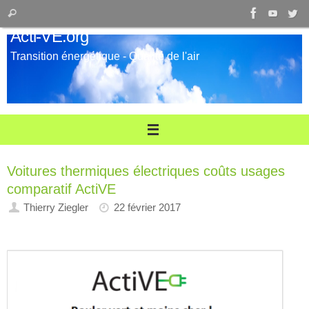
Passer
Recherche
Rechercher
au
pour
Acti-VE.org
contenu
:
Transition énergétique - Qualité de l'air
Voitures thermiques électriques coûts usages
comparatif ActiVE
Thierry Ziegler
22 février 2017