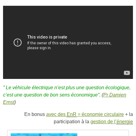
”
Le véhicule électrique n’est plus une question écologique,
c’est une question de bon sens économique”.
(
Pr Damien
Ernst
)
En bonus
avec des
EnR
= économie circulaire
+ la
participation à la
gestion de l’
énergie