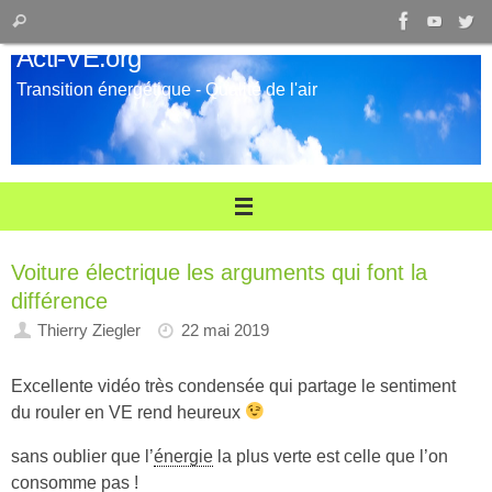
Passer
Recherche
Rechercher
au
pour
Acti-VE.org
contenu
:
Transition énergétique - Qualité de l'air
Voiture électrique les arguments qui font la
différence
Thierry Ziegler
22 mai 2019
Excellente vidéo très condensée qui partage le sentiment
du rouler en VE rend heureux
sans oublier que l’
énergie
la plus verte est celle que l’on
consomme pas !