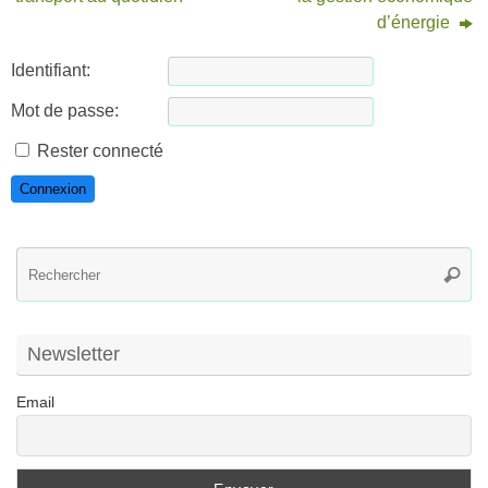
d’énergie
Identifiant:
Mot de passe:
Rester connecté
Connexion
R
Reche
po
:
Newsletter
Email