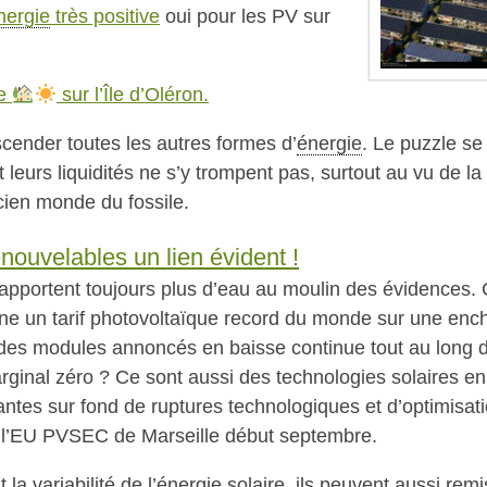
nergie
très positive
oui pour les PV sur
re
sur l’Île d’Oléron.
nscender toutes les autres formes d’
énergie
. Le puzzle se
t leurs liquidités ne s’y trompent pas, surtout au vu de la
ncien monde du fossile.
enouvelables un lien évident !
 apportent toujours plus d’eau au moulin des évidences. 
ne un tarif photovoltaïque record du monde sur une enc
x des modules annoncés en baisse continue tout au long d
ginal zéro ? Ce sont aussi des technologies solaires en
tes sur fond de ruptures technologiques et d’optimisat
à l’EU PVSEC de Marseille début septembre.
a variabilité de l’
énergie
solaire, ils peuvent aussi remi