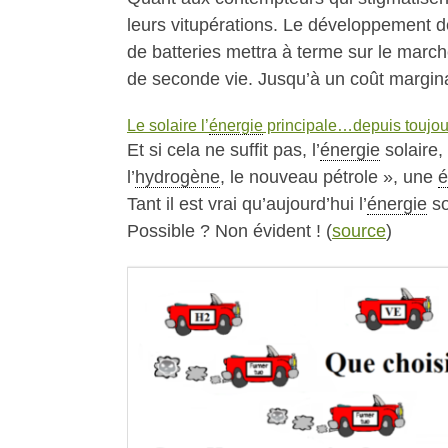
leurs vitupérations. Le développement de
de batteries mettra à terme sur le marc
de seconde vie. Jusqu’à un coût margina
Le solaire l’
énergie
principale…depuis toujou
Et si cela ne suffit pas, l’
énergie
solaire,
l’
hydrogène
, le nouveau pétrole », une
é
Tant il est vrai qu’aujourd’hui l’
énergie
so
Possible ? Non évident ! (
source
)