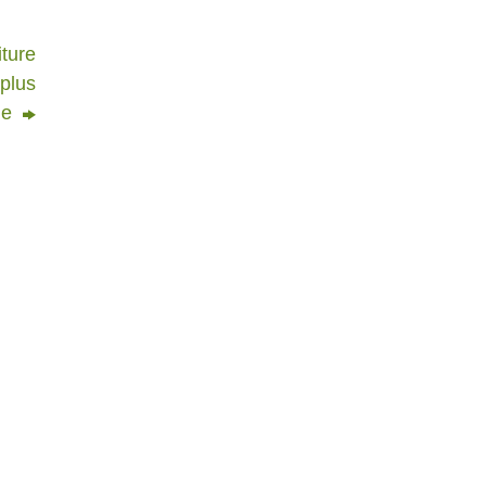
iture
 plus
ne