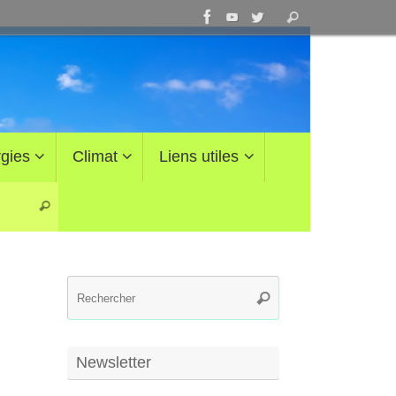
Recherche
Rechercher
pour
:
gies
Climat
Liens utiles
Recherche pour :
Rechercher
Recherche
Rechercher
pour
:
Newsletter