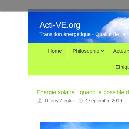
Passer
au
Acti-VE.org
contenu
Transition énergétique - Qualité de l'air
Passer
Home
Philosophie
Acteur
au
contenu
Ethiq
Energie solaire : quand le possible d
Thierry Ziegler
4 septembre 2019