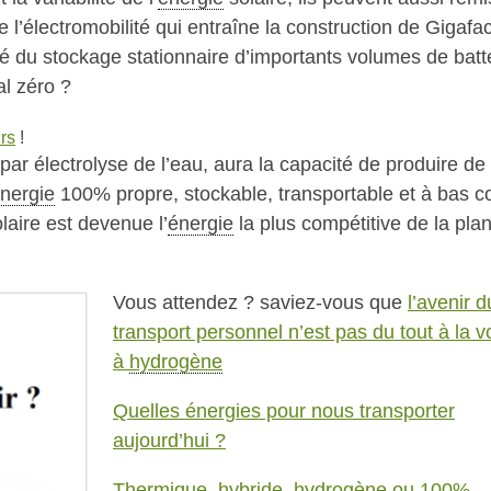
 l’électromobilité qui entraîne la construction de Gigafa
hé du stockage stationnaire d’importants volumes de batt
l zéro ?
rs
!
 par électrolyse de l’eau, aura la capacité de produire de
nergie
100% propre, stockable, transportable et à bas co
laire est devenue l’
énergie
la plus compétitive de la plan
Vous attendez ? saviez-vous que
l’avenir d
transport personnel n’est pas du tout à la v
à
hydrogène
Quelles énergies pour nous transporter
aujourd’hui ?
Thermique, hybride,
hydrogène
ou 100%