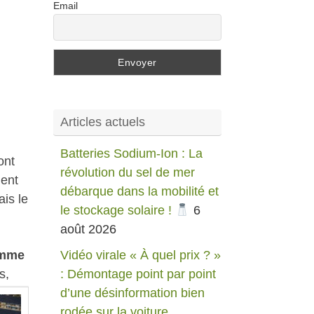
Email
Articles actuels
Batteries Sodium-Ion : La
ont
révolution du sel de mer
ient
débarque dans la mobilité et
is le
le stockage solaire !
6
août 2026
Vidéo virale « À quel prix ? »
omme
: Démontage point par point
s,
d’une désinformation bien
rodée sur la voiture