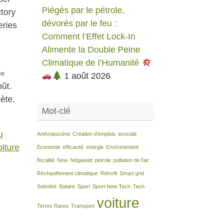
Piégés par le pétrole,
ctory
dévorés par le feu :
eries
Comment l’Effet Lock-In
Alimente la Double Peine
Climatique de l’Humanité
 «
1 août 2026
ût.
ète.
Mot-clé
u
Anthropocène
Création d'emplois
ecocide
oiture
Economie
efficacité
energie
Environement
fiscalité
New
Négawatt
petrole
pollution de l'air
Réchauffement climatique
Rétrofit
Smart grid
Sobriété
Solaire
Sport
Sport New Tech
Tech
voiture
Terres Rares
Transport