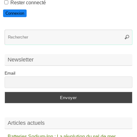
Rester connecté
Connexion
R
Reche
po
:
Newsletter
Email
Articles actuels
Batteries Sodium-Ion : La révolution du sel de mer