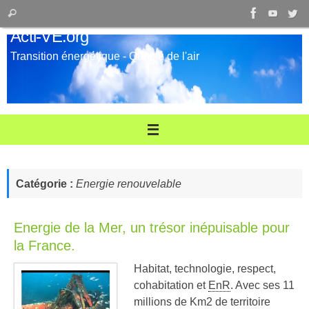
Passer
Recherche
Rechercher
au
pour
Acti-VE.org
contenu
:
Transition énergétique - Qualité de l'air
Catégorie :
Energie renouvelable
Energie de la Mer, un trésor inépuisable pour
la France.
Habitat, technologie, respect,
cohabitation et
EnR
. Avec ses 11
millions de Km2 de territoire