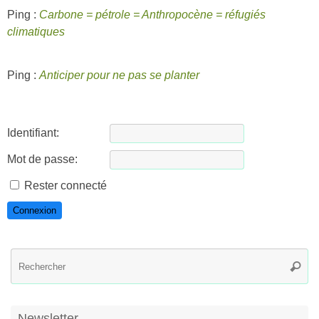
Ping :
Carbone = pétrole = Anthropocène = réfugiés
climatiques
Ping :
Anticiper pour ne pas se planter
Identifiant:
Mot de passe:
Rester connecté
Connexion
R
Reche
po
:
Newsletter