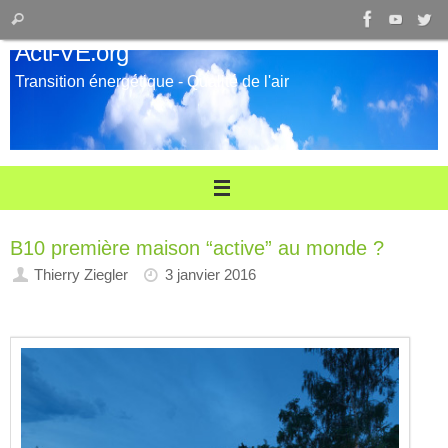
Passer
Recherche
Rechercher
au
pour
Acti-VE.org
contenu
:
Transition énergétique - Qualité de l'air
B10 première maison “active” au monde ?
Thierry Ziegler
3 janvier 2016