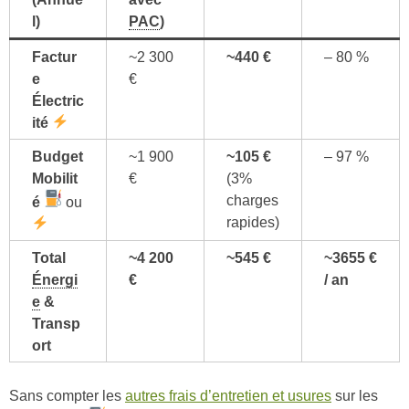
l)
PAC
)
Factur
~2 300
~440 €
– 80 %
e
€
Électric
ité
Budget
~1 900
~105 €
– 97 %
Mobilit
€
(3%
charges
é
ou
rapides)
Total
~4 200
~545 €
~3655 €
Énergi
€
/ an
e
&
Transp
ort
Sans compter les
autres frais d’entretien et usures
sur les