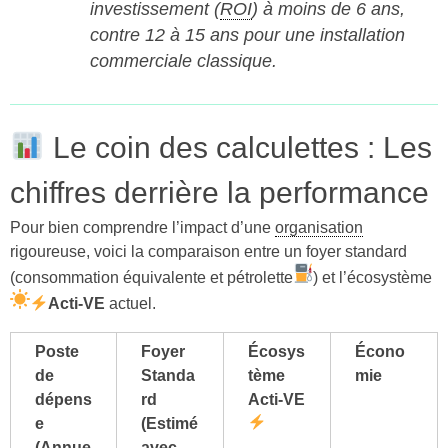
investissement (
ROI
) à moins de 6 ans,
contre 12 à 15 ans pour une installation
commerciale classique.
Le coin des calculettes : Les
chiffres derrière la performance
Pour bien comprendre l’impact d’une
organisation
rigoureuse, voici la comparaison entre un foyer standard
(consommation équivalente et pétrolette
) et l’écosystème
Acti-VE
actuel.
Poste
Foyer
Écosys
Écono
de
Standa
tème
mie
dépens
rd
Acti-VE
e
(Estimé
(Annue
avec