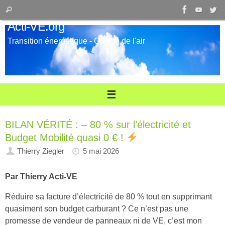
Passer
Recherche
Rechercher
au
pour
Acti-VE.org
contenu
:
Transition énergétique - Qualité de l'air
BILAN VÉRITÉ : – 80 % sur l’électricité et
Budget Mobilité quasi 0 € !
Thierry Ziegler
5 mai 2026
Par Thierry Acti-VE
Réduire sa facture d’électricité de 80 % tout en supprimant
quasiment son budget carburant ? Ce n’est pas une
promesse de vendeur de panneaux ni de VE, c’est mon