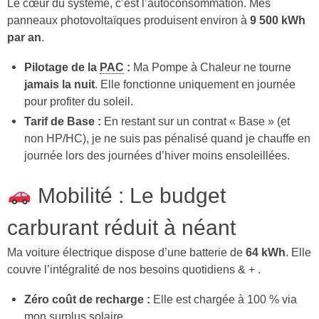
Le cœur du système, c’est l’autoconsommation. Mes
panneaux photovoltaïques produisent environ à
9 500 kWh
par an
.
Pilotage de la
PAC
:
Ma Pompe à Chaleur ne tourne
jamais la nuit
. Elle fonctionne uniquement en journée
pour profiter du soleil.
Tarif de Base :
En restant sur un contrat « Base » (et
non HP/HC), je ne suis pas pénalisé quand je chauffe en
journée lors des journées d’hiver moins ensoleillées.
Mobilité : Le budget
carburant réduit à néant
Ma voiture électrique dispose d’une batterie de
64 kWh
. Elle
couvre l’intégralité de nos besoins quotidiens & + .
Zéro coût de recharge :
Elle est chargée à 100 % via
mon surplus solaire.