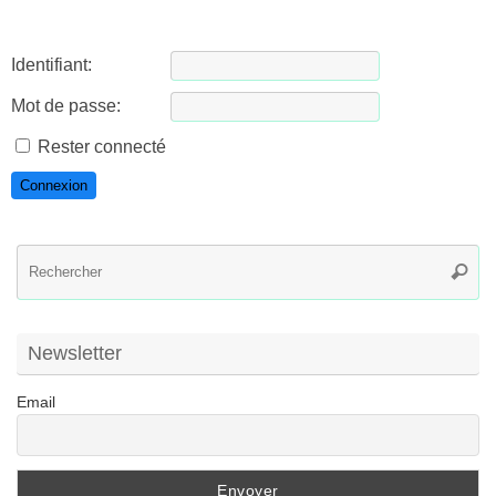
Identifiant:
Mot de passe:
Rester connecté
Connexion
R
Reche
po
:
Newsletter
Email