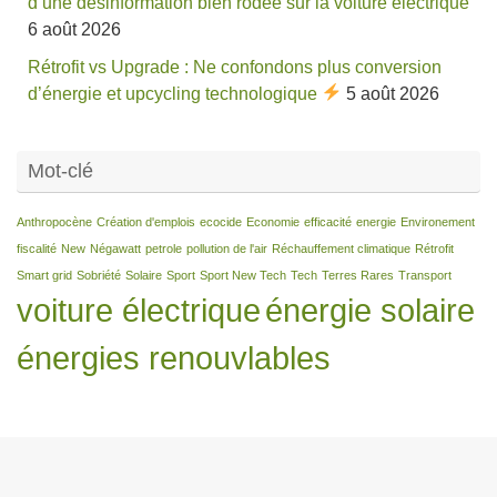
d’une désinformation bien rodée sur la voiture électrique
6 août 2026
Rétrofit vs Upgrade : Ne confondons plus conversion
d’énergie et upcycling technologique
5 août 2026
Mot-clé
Anthropocène
Création d'emplois
ecocide
Economie
efficacité
energie
Environement
fiscalité
New
Négawatt
petrole
pollution de l'air
Réchauffement climatique
Rétrofit
Smart grid
Sobriété
Solaire
Sport
Sport New Tech
Tech
Terres Rares
Transport
voiture électrique
énergie solaire
énergies renouvlables