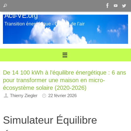
Passer
Recherche
Rechercher
au
pour
Acti-VE.org
contenu
:
Transition énergétique - Qualité de l'air
De 14 100 kWh à l’équilibre énergétique : 6 ans
pour transformer une maison en micro-
écosystème solaire (2020-2026)
Thierry Ziegler
22 février 2026
Simulateur Équilibre