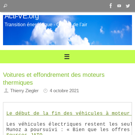
Passer
Recherche
Rechercher
au
pour
Acti-VE.org
contenu
:
Transition énergétique - Qualité de l'air
Voitures et effondrement des moteurs
thermiques
Thierry Ziegler
4 octobre 2021
Le début de la fin des véhicules à moteur 
Les véhicules électriques restent les seul
Munoz a poursuivi : « Bien que les offres 