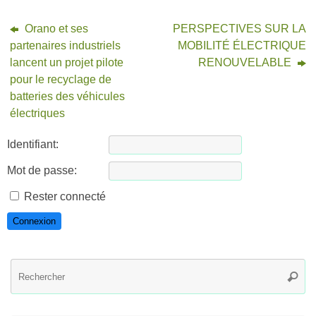
Orano et ses
PERSPECTIVES SUR LA
partenaires industriels
MOBILITÉ ÉLECTRIQUE
lancent un projet pilote
RENOUVELABLE
pour le recyclage de
batteries des véhicules
électriques
Identifiant:
Mot de passe:
Rester connecté
Connexion
R
Reche
po
: