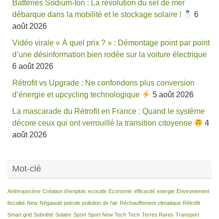
Batteries Sodium-Ion : La révolution du sel de mer
débarque dans la mobilité et le stockage solaire !
6
août 2026
Vidéo virale « À quel prix ? » : Démontage point par point
d’une désinformation bien rodée sur la voiture électrique
6 août 2026
Rétrofit vs Upgrade : Ne confondons plus conversion
d’énergie et upcycling technologique
5 août 2026
La mascarade du Rétrofit en France : Quand le système
décore ceux qui ont verrouillé la transition citoyenne
4
août 2026
Mot-clé
Anthropocène
Création d'emplois
ecocide
Economie
efficacité
energie
Environement
fiscalité
New
Négawatt
petrole
pollution de l'air
Réchauffement climatique
Rétrofit
Smart grid
Sobriété
Solaire
Sport
Sport New Tech
Tech
Terres Rares
Transport