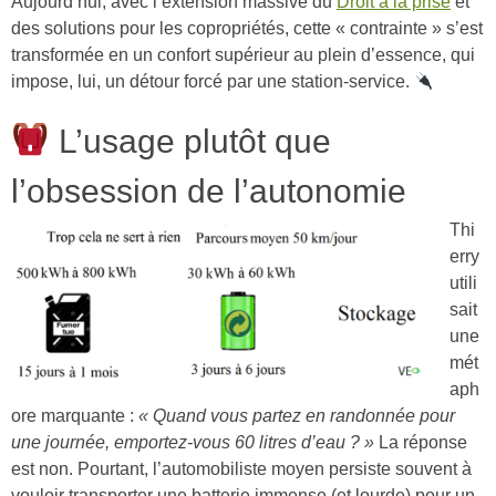
Aujourd’hui, avec l’extension massive du
Droit à la prise
et
des solutions pour les copropriétés, cette « contrainte » s’est
transformée en un confort supérieur au plein d’essence, qui
impose, lui, un détour forcé par une station-service.
L’usage plutôt que
l’obsession de l’autonomie
Thi
erry
utili
sait
une
mét
aph
ore marquante :
« Quand vous partez en randonnée pour
une journée, emportez-vous 60 litres d’eau ? »
La réponse
est non. Pourtant, l’automobiliste moyen persiste souvent à
vouloir transporter une batterie immense (et lourde) pour un