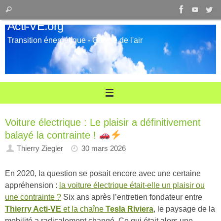
Passer
Recherche
Rechercher
au
pour
Acti-VE.org
contenu
:
Transition énergétique - Qualité de l'air
Voiture électrique : Le plaisir a définitivement
balayé la contrainte !
Thierry Ziegler
30 mars 2026
En 2020, la question se posait encore avec une certaine
appréhension :
la voiture électrique était-elle un plaisir ou
une contrainte ?
Six ans après l’entretien fondateur entre
Thierry Acti-VE
et la chaîne
Tesla Riviera
, le paysage de la
mobilité a radicalement changé. Ce qui était alors une