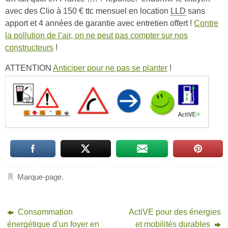
avec des Clio à 150 € ttc mensuel en location
LLD
sans
apport et 4 années de garantie avec entretien offert !
Contre
la pollution de l’air, on ne peut pas compter sur nos
constructeurs
!
ATTENTION
Anticiper pour ne pas se planter
!
Marque-page
.
Consommation
ActiVE pour des énergies
énergétique d’un foyer en
et mobilités durables