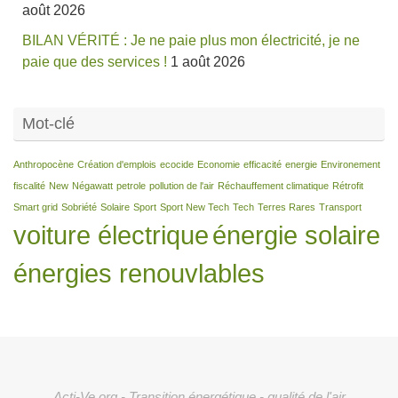
août 2026
BILAN VÉRITÉ : Je ne paie plus mon électricité, je ne
paie que des services !
1 août 2026
Mot-clé
Anthropocène
Création d'emplois
ecocide
Economie
efficacité
energie
Environement
fiscalité
New
Négawatt
petrole
pollution de l'air
Réchauffement climatique
Rétrofit
Smart grid
Sobriété
Solaire
Sport
Sport New Tech
Tech
Terres Rares
Transport
voiture électrique
énergie solaire
énergies renouvlables
Acti-Ve.org - Transition énergétique - qualité de l'air