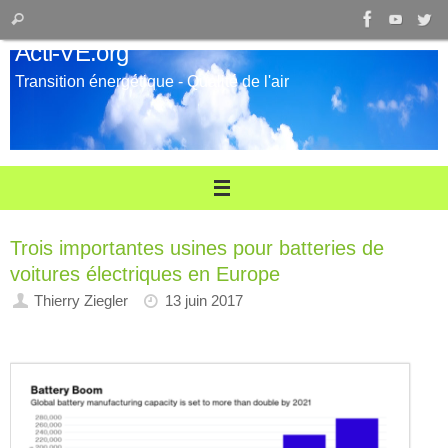
Passer
Recherche
Rechercher
au
pour
Acti-VE.org
contenu
:
Transition énergétique - Qualité de l'air
Trois importantes usines pour batteries de
voitures électriques en Europe
Thierry Ziegler
13 juin 2017