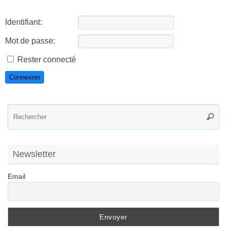
Identifiant:
Mot de passe:
Rester connecté
Connexion
R
Reche
po
:
Newsletter
Email