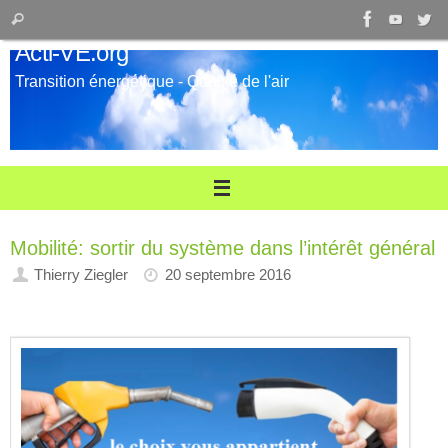
Passer
Recherche
Rechercher
au
pour
Acti-VE.org
contenu
:
Transition énergétique - Qualité de l'air
Mobilité: sortir du système dans l’intérêt général
Thierry Ziegler
20 septembre 2016