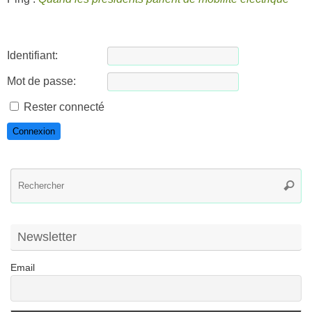
Identifiant:
Mot de passe:
Rester connecté
Connexion
R
Reche
po
:
Newsletter
Email