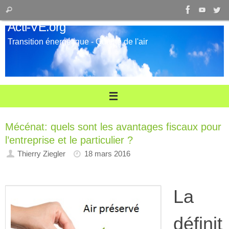
Passer
Recherche
Rechercher
au
pour
Acti-VE.org
contenu
:
Transition énergétique - Qualité de l'air
Mécénat: quels sont les avantages fiscaux pour
l’entreprise et le particulier ?
Thierry Ziegler
18 mars 2016
La
définit