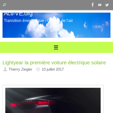
Passer
Recherche
Rechercher
au
pour
Acti-VE.org
contenu
:
Transition énergétique - Qualité de l'air
Lightyear la première voiture électrique solaire
Thierry Ziegler
10 juillet 2017