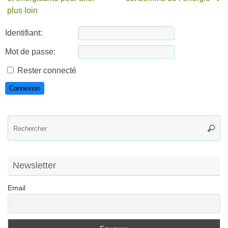
plus loin
Identifiant:
Mot de passe:
Rester connecté
Connexion
R
Reche
po
:
Newsletter
Email