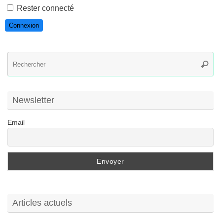
Rester connecté
Connexion
R
Reche
po
:
Newsletter
Email
Articles actuels