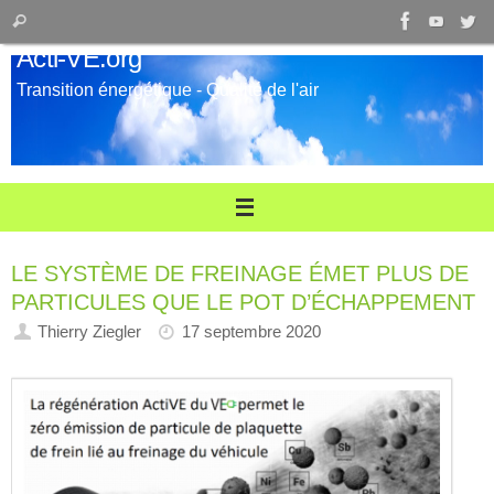
Passer
Recherche
Rechercher
au
pour
Acti-VE.org
contenu
:
Transition énergétique - Qualité de l'air
LE SYSTÈME DE FREINAGE ÉMET PLUS DE
PARTICULES QUE LE POT D’ÉCHAPPEMENT
Thierry Ziegler
17 septembre 2020