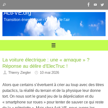
Passer
Recherche
Rechercher
au
pour
Acti-VE.org
contenu
:
Transition énergétique - Qualité de l'air
La voiture électrique : une « arnaque » ?
Réponse au délire d’ElecTruc !
Thierry Ziegler
10 mai 2026
Alors que certains s’évertuent à crier au loup avec des titres
putaclics, la réalité du terrain et de la physique leur donne
tort. On nous sort le grand jeu de la dépréciation et du
« smartphone sur roues » pour tenter de sauver ce qui reste
de la « pétrolette ». Mais chez Acti-VE, nous avons les