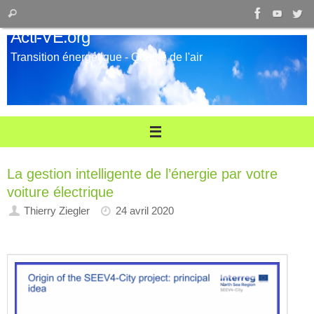
Passer
Recherche
Rechercher
au
pour
Acti-VE.org
contenu
:
Transition énergétique - Qualité de l'air
La gestion intelligente de l’énergie par votre
voiture électrique
Thierry Ziegler
24 avril 2020