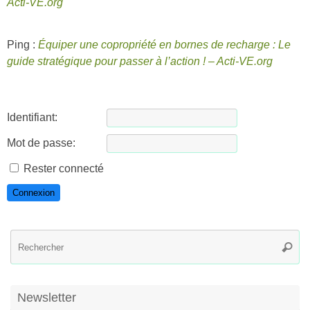
Acti-VE.org
Ping :
Équiper une copropriété en bornes de recharge : Le
guide stratégique pour passer à l’action ! – Acti-VE.org
Identifiant:
Mot de passe:
Rester connecté
Connexion
R
Reche
po
:
Newsletter