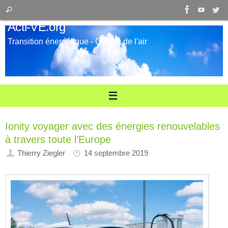
Passer
Recherche
Rechercher
au
pour
Acti-VE.org
contenu
:
Transition énergétique - Qualité de l'air
Ionity voyager avec des énergies renouvelables
à travers toute l’Europe
Thierry Ziegler
14 septembre 2019