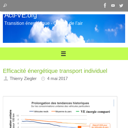
Passer
Recherche
Rechercher
au
pour
Acti-VE.org
contenu
:
Transition énergétique - Qualité de l'air
Efficacité énergétique transport individuel
Thierry Ziegler
4 mai 2017