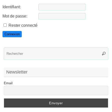
Identifiant:
Mot de passe:
Rester connecté
Connexion
R
Reche
po
:
Newsletter
Email